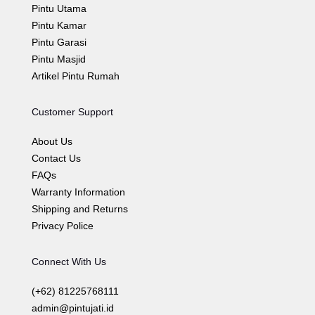
Pintu Utama
Pintu Kamar
Pintu Garasi
Pintu Masjid
Artikel Pintu Rumah
Customer Support
About Us
Contact Us
FAQs
Warranty Information
Shipping and Returns
Privacy Police
Connect With Us
(+62) 81225768111
admin@pintujati.id