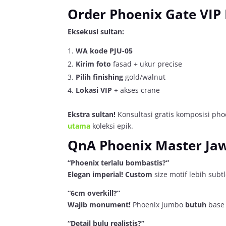
Order Phoenix Gate
VIP 
Eksekusi sultan:
WA kode PJU-05
Kirim foto
fasad + ukur precise
Pilih finishing
gold/walnut
Lokasi VIP
+ akses crane
Ekstra sultan!
Konsultasi gratis komposisi pho
utama
koleksi epik.
QnA Phoenix Master
Ja
“Phoenix terlalu bombastis?”
Elegan imperial!
Custom
size motif lebih subtl
“6cm overkill?”
Wajib monument!
Phoenix jumbo
butuh
base 
“Detail bulu realistis?”