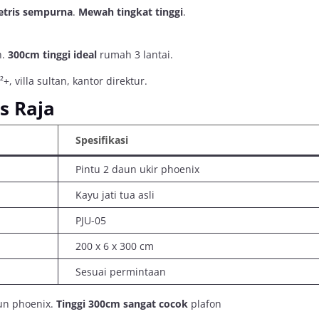
etris sempurna
.
Mewah tingkat tinggi
.
h.
300cm tinggi
ideal
rumah 3 lantai.
villa sultan, kantor direktur.
as Raja
Spesifikasi
Pintu 2 daun ukir phoenix
Kayu jati tua asli
PJU-05
200 x 6 x 300 cm
Sesuai permintaan
n phoenix.
Tinggi 300cm
sangat cocok
plafon