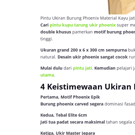
Pintu Ukiran Burung Phoenix Material Kayu Jati
Cari
pintu kupu tarung ukir phoenix
super me
double
khusus
pamerkan
motif burung phoe
tinggi.
Ukuran grand 200 x 6 x 300 cm
sempurna
buk
natural.
Desain ukir phoenix
sangat cocok
rum
Mulai dulu
dari
pintu jati
.
Kemudian
pelajari 
utama
.
4 Keistimewaan Ukiran 
Pertama, Motif Phoenix Epik
Burung phoenix carved
segera
dominasi fasa
Kedua, Tebal Elite 6cm
Jati tua padat
secara maksimal
tahan segala 
Ketiga, Ukir Master Jepara