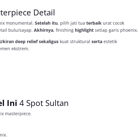
erpiece Detail
nix monumental.
Setelah itu
, pilih jati tua
terbaik
urat cocok
tail bulu/sayap.
Akhirnya
, finishing
highlight
setiap garis phoenix
Ukiran deep relief
sekaligus
kuat struktural
serta
estetik
emen ekstrem.
l Ini
4 Spot Sultan
x masterpiece.
.
nix.