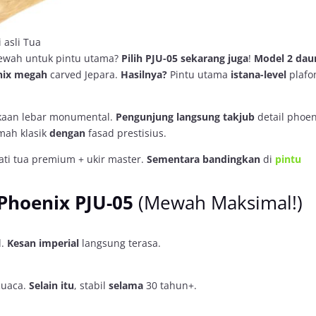
 asli Tua
wah untuk pintu utama?
Pilih PJU-05
sekarang juga
!
Model 2 dau
nix megah
carved Jepara.
Hasilnya?
Pintu utama
istana-level
plafo
aan lebar monumental.
Pengunjung langsung takjub
detail phoen
ah klasik
dengan
fasad prestisius.
jati tua premium + ukir master.
Sementara bandingkan
di
pintu
Phoenix PJU-05
(Mewah Maksimal!)
d.
Kesan imperial
langsung terasa.
cuaca.
Selain itu
, stabil
selama
30 tahun+.