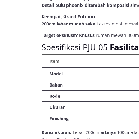
Detail bulu phoenix
ditambah
komposisi sim
Keempat, Grand Entrance
200cm lebar
mudah sekali
akses mobil mewa
Target eksklusif?
Khusus
rumah mewah 300m²+, 
Spesifikasi PJU-05
Fasilit
Item
Model
Bahan
Kode
Ukuran
Finishing
Kunci ukuran:
Lebar 200cm
artinya
100cm/dau