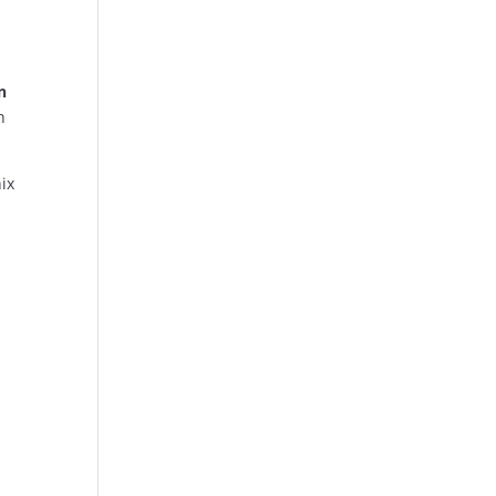
n
n
ix