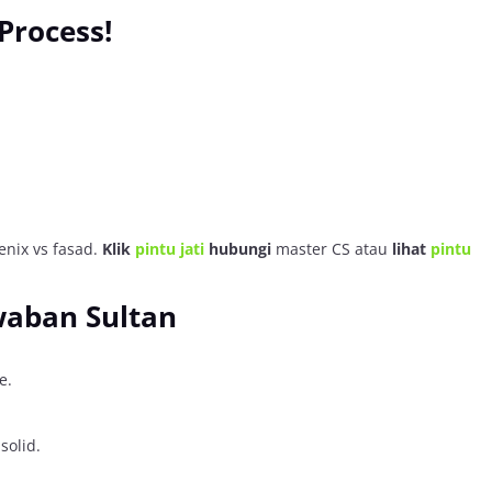
Process!
enix vs fasad.
Klik
pintu jati
hubungi
master CS atau
lihat
pintu
waban Sultan
e.
solid.