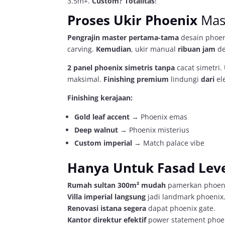
3.5m+.
Custom?
Totalitas
!
Proses Ukir Phoenix
Mast
Pengrajin master
pertama-tama
desain phoe
carving.
Kemudian
, ukir manual
ribuan jam
de
2 panel phoenix simetris
tanpa
cacat simetri.
maksimal.
Finishing premium
lindungi
dari
el
Finishing kerajaan:
Gold leaf accent
→ Phoenix emas
Deep walnut
→ Phoenix misterius
Custom imperial
→ Match palace vibe
Hanya Untuk Fasad Leve
Rumah sultan 300m²
mudah
pamerkan phoeni
Villa imperial
langsung
jadi landmark phoenix
Renovasi istana
segera
dapat phoenix gate.
Kantor direktur
efektif
power statement phoe